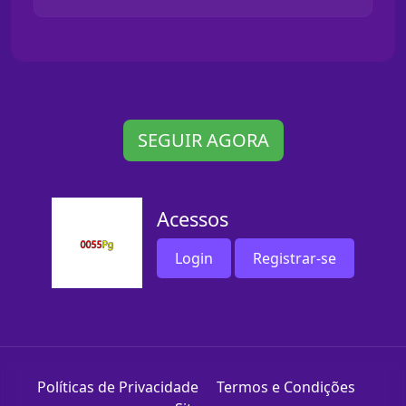
SEGUIR AGORA
Acessos
Login
Registrar-se
Políticas de Privacidade
Termos e Condições