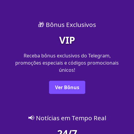
🎁 Bônus Exclusivos
VIP
Receba bônus exclusivos do Telegram,
promoções especiais e códigos promocionais
únicos!
Ver Bônus
📢 Notícias em Tempo Real
24/7