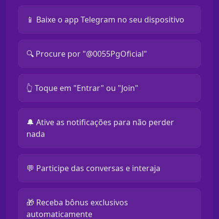
📱 Baixe o app Telegram no seu dispositivo
🔍 Procure por "@0055PgOficial"
👆 Toque em "Entrar" ou "Join"
🔔 Ative as notificações para não perder
nada
💬 Participe das conversas e interaja
🎁 Receba bônus exclusivos
automaticamente