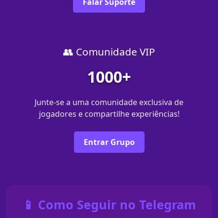
Falar Suporte
👥 Comunidade VIP
1000+
Junte-se a uma comunidade exclusiva de
jogadores e compartilhe experiências!
Entrar Grupo
📱 Como Seguir no Telegram