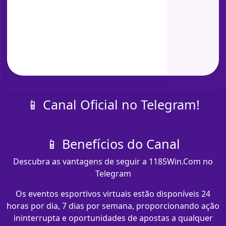
📱 Canal Oficial no Telegram!
📱 Benefícios do Canal
Descubra as vantagens de seguir a 1185Win.Com no
Telegram
Os eventos esportivos virtuais estão disponíveis 24
horas por dia, 7 dias por semana, proporcionando ação
ininterrupta e oportunidades de apostas a qualquer