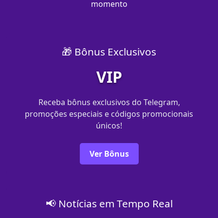
momento
🎁 Bônus Exclusivos
VIP
Receba bônus exclusivos do Telegram,
promoções especiais e códigos promocionais
únicos!
Ver Bônus
📢 Notícias em Tempo Real