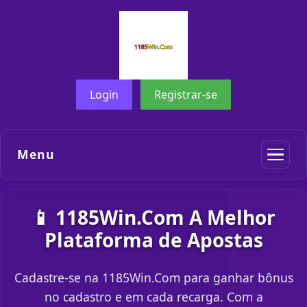
Login
Registrar-se
Menu
📱 1185Win.Com A Melhor
Plataforma de Apostas
Cadastre-se na 1185Win.Com para ganhar bônus
no cadastro e em cada recarga. Com a