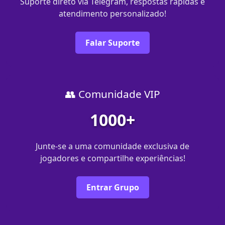
Suporte direto via Telegram, respostas rápidas e
atendimento personalizado!
Falar Suporte
👥 Comunidade VIP
1000+
Junte-se a uma comunidade exclusiva de
jogadores e compartilhe experiências!
Entrar Grupo