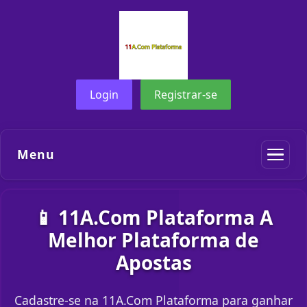
Login
Registrar-se
Menu
📱 11A.Com Plataforma A
Melhor Plataforma de
Apostas
Cadastre-se na 11A.Com Plataforma para ganhar