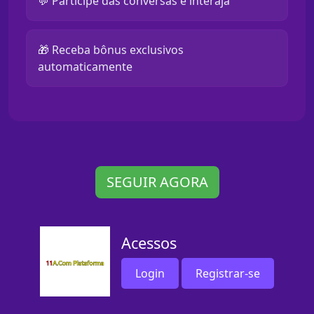
💬 Participe das conversas e interaja
🎁 Receba bônus exclusivos
automaticamente
SEGUIR AGORA
Acessos
Login
Registrar-se