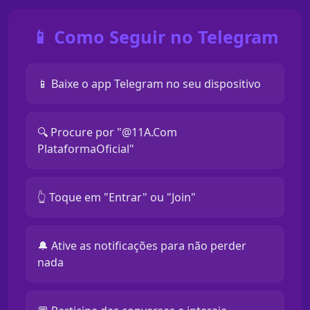
📱 Como Seguir no Telegram
📱 Baixe o app Telegram no seu dispositivo
🔍 Procure por "@11A.Com
PlataformaOficial"
👆 Toque em "Entrar" ou "Join"
🔔 Ative as notificações para não perder
nada