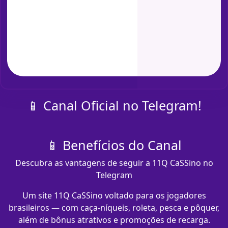
📱 Canal Oficial no Telegram!
📱 Benefícios do Canal
Descubra as vantagens de seguir a 11Q CaSSino no
Telegram
Um site 11Q CaSSino voltado para os jogadores
brasileiros — com caça-níqueis, roleta, pesca e pôquer,
além de bônus atrativos e promoções de recarga.