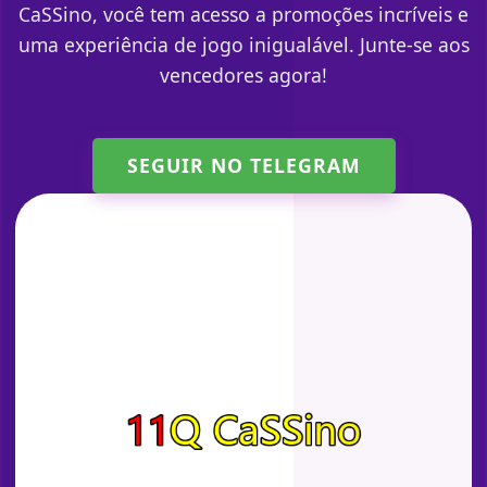
CaSSino, você tem acesso a promoções incríveis e
uma experiência de jogo inigualável. Junte-se aos
vencedores agora!
SEGUIR NO TELEGRAM