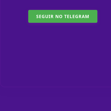
SEGUIR NO TELEGRAM