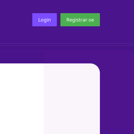
Login
Registrar-se