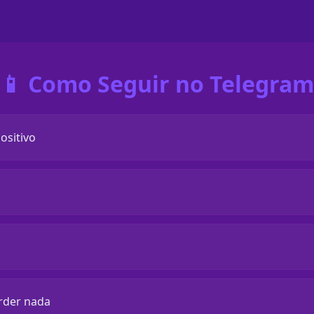
📱 Como Seguir no Telegram
ositivo
erder nada