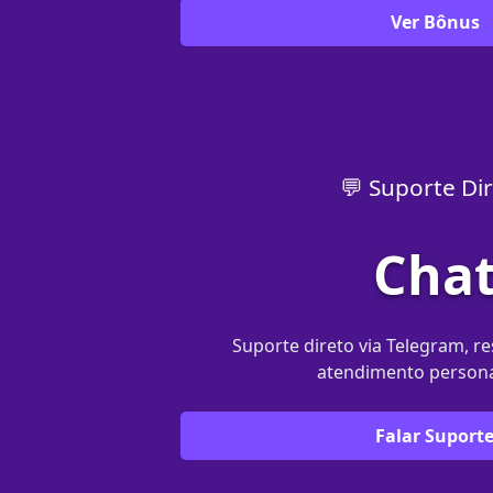
Ver Bônus
💬 Suporte Di
Cha
Suporte direto via Telegram, r
atendimento persona
Falar Suport