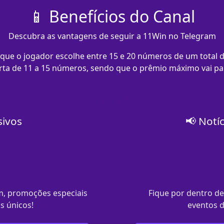
📱 Benefícios do Canal
Descubra as vantagens de seguir a 11Win no Telegram
 que o jogador escolhe entre 15 e 20 números de um total d
rta de 11 a 15 números, sendo que o prêmio máximo vai pa
sivos
📢 Notí
m, promoções especiais
Fique por dentro d
s únicos!
eventos d