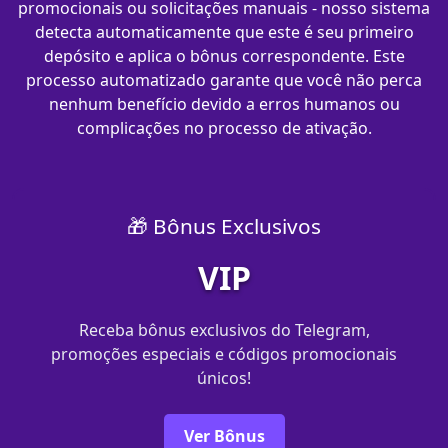
promocionais ou solicitações manuais - nosso sistema
detecta automaticamente que este é seu primeiro
depósito e aplica o bônus correspondente. Este
processo automatizado garante que você não perca
nenhum benefício devido a erros humanos ou
complicações no processo de ativação.
🎁 Bônus Exclusivos
VIP
Receba bônus exclusivos do Telegram,
promoções especiais e códigos promocionais
únicos!
Ver Bônus