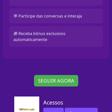
💬 Participe das conversas e interaja
🎁 Receba bônus exclusivos
automaticamente
SEGUIR AGORA
Acessos