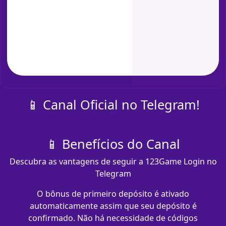
📱 Canal Oficial no Telegram!
📱 Benefícios do Canal
Descubra as vantagens de seguir a 123Game Login no
Telegram
O bônus de primeiro depósito é ativado
automaticamente assim que seu depósito é
confirmado. Não há necessidade de códigos