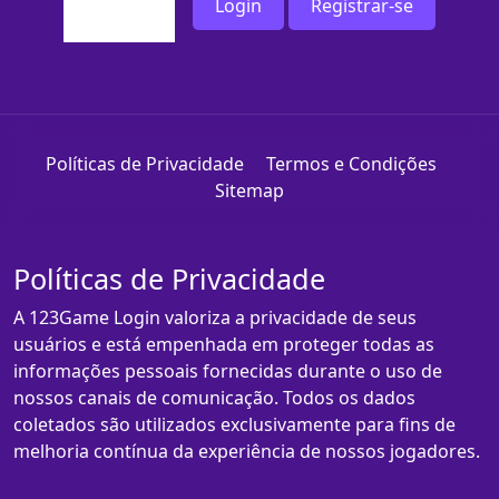
Login
Registrar-se
Políticas de Privacidade
Termos e Condições
Sitemap
Políticas de Privacidade
A 123Game Login valoriza a privacidade de seus
usuários e está empenhada em proteger todas as
informações pessoais fornecidas durante o uso de
nossos canais de comunicação. Todos os dados
coletados são utilizados exclusivamente para fins de
melhoria contínua da experiência de nossos jogadores.