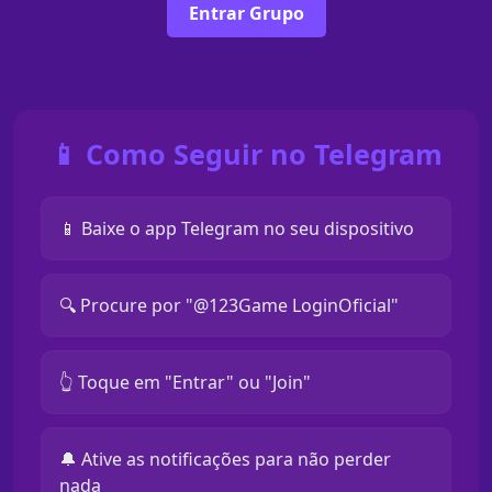
Entrar Grupo
📱 Como Seguir no Telegram
📱 Baixe o app Telegram no seu dispositivo
🔍 Procure por "@123Game LoginOficial"
👆 Toque em "Entrar" ou "Join"
🔔 Ative as notificações para não perder
nada