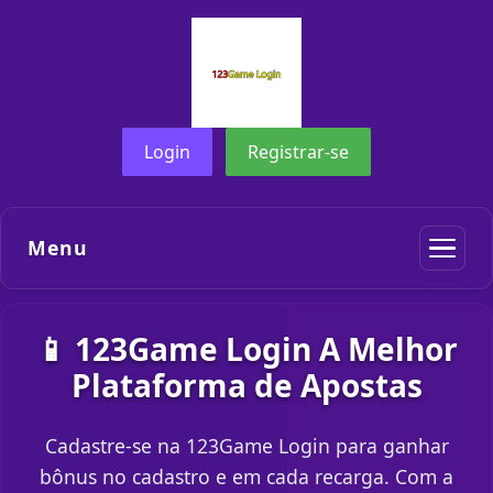
Login
Registrar-se
Menu
📱 123Game Login A Melhor
Plataforma de Apostas
Cadastre-se na 123Game Login para ganhar
bônus no cadastro e em cada recarga. Com a