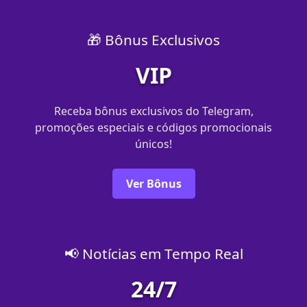
🎁 Bônus Exclusivos
VIP
Receba bônus exclusivos do Telegram,
promoções especiais e códigos promocionais
únicos!
Ver Bônus
📢 Notícias em Tempo Real
24/7