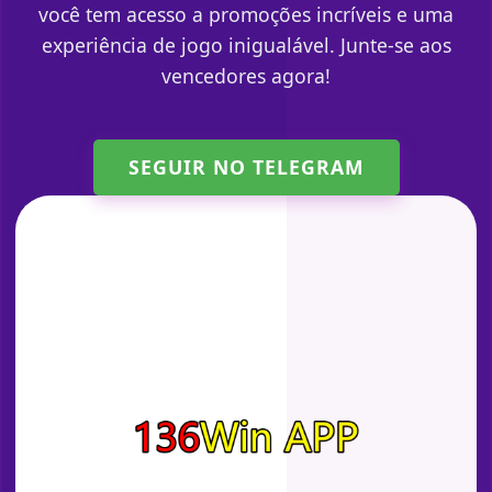
você tem acesso a promoções incríveis e uma
experiência de jogo inigualável. Junte-se aos
vencedores agora!
SEGUIR NO TELEGRAM