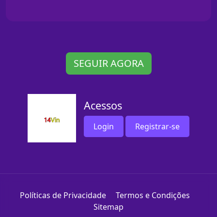
SEGUIR AGORA
Acessos
Login
Registrar-se
Políticas de Privacidade
Termos e Condições
Sitemap