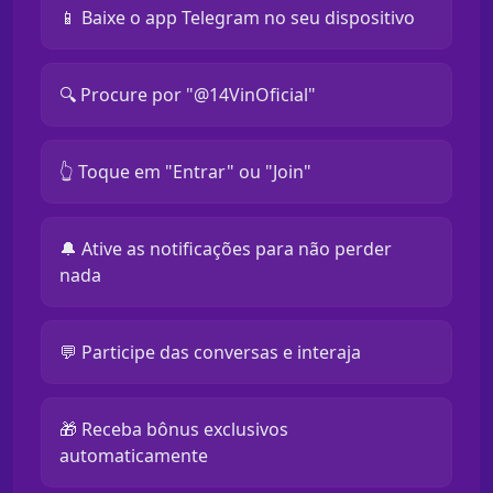
📱 Baixe o app Telegram no seu dispositivo
🔍 Procure por "@14VinOficial"
👆 Toque em "Entrar" ou "Join"
🔔 Ative as notificações para não perder
nada
💬 Participe das conversas e interaja
🎁 Receba bônus exclusivos
automaticamente