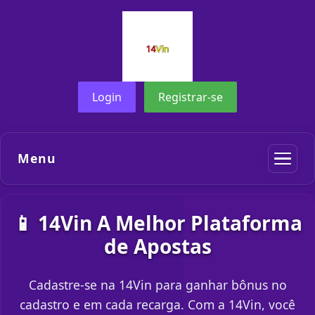
Login
Registrar-se
Menu
📱 14Vin A Melhor Plataforma
de Apostas
Cadastre-se na 14Vin para ganhar bônus no
cadastro e em cada recarga. Com a 14Vin, você