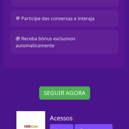
💬 Participe das conversas e interaja
🎁 Receba bônus exclusivos
automaticamente
SEGUIR AGORA
Acessos