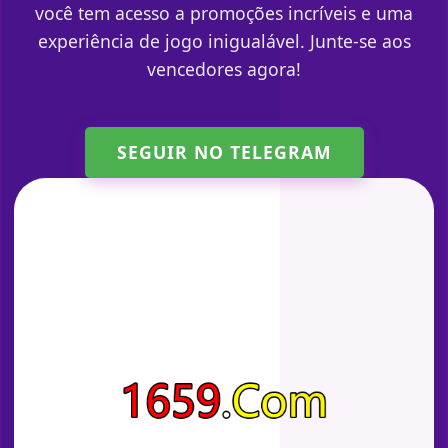
você tem acesso a promoções incríveis e uma
experiência de jogo inigualável. Junte-se aos
vencedores agora!
SEGUIR NO TELEGRAM