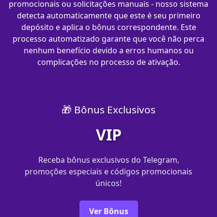
promocionais ou solicitações manuais - nosso sistema
detecta automaticamente que este é seu primeiro
depósito e aplica o bônus correspondente. Este
processo automatizado garante que você não perca
nenhum benefício devido a erros humanos ou
complicações no processo de ativação.
🎁 Bônus Exclusivos
VIP
Receba bônus exclusivos do Telegram,
promoções especiais e códigos promocionais
únicos!
Ver Bônus