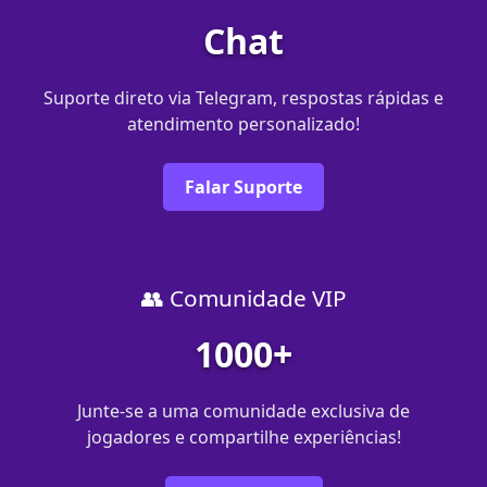
Chat
Suporte direto via Telegram, respostas rápidas e
atendimento personalizado!
Falar Suporte
👥 Comunidade VIP
1000+
Junte-se a uma comunidade exclusiva de
jogadores e compartilhe experiências!