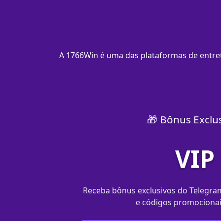
A 1766Win é uma das plataformas de entret
🎁 Bônus Exclu
VIP
Receba bônus exclusivos do Telegra
e códigos promocionai