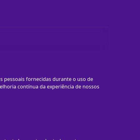
s pessoais fornecidas durante o uso de
elhoria contínua da experiência de nossos