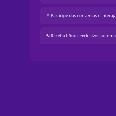
💬 Participe das conversas e interaj
🎁 Receba bônus exclusivos autom