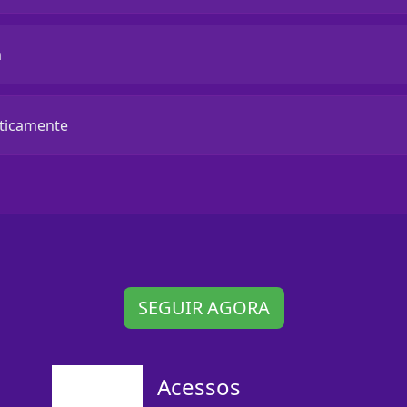
a
aticamente
SEGUIR AGORA
Acessos