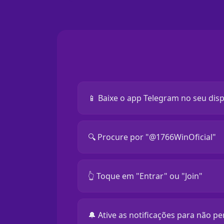
📱 Baixe o app Telegram no seu disp
🔍 Procure por "@1766WinOficial"
👆 Toque em "Entrar" ou "Join"
🔔 Ative as notificações para não p