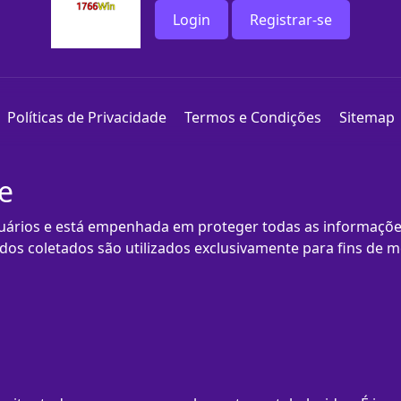
Login
Registrar-se
Políticas de Privacidade
Termos e Condições
Sitemap
de
suários e está empenhada em proteger todas as informaçõe
os coletados são utilizados exclusivamente para fins de m