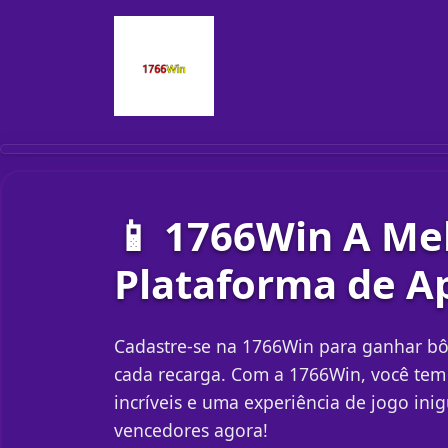
📱 1766Win A Me
Plataforma de A
Cadastre-se na 1766Win para ganhar bô
cada recarga. Com a 1766Win, você tem
incríveis e uma experiência de jogo inig
vencedores agora!