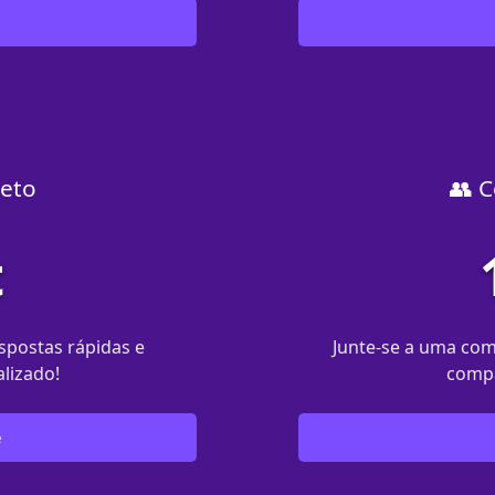
reto
👥 
t
espostas rápidas e
Junte-se a uma com
lizado!
compa
e