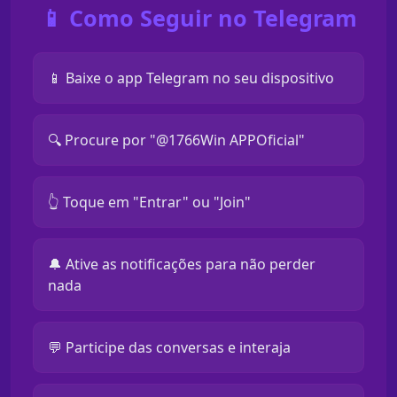
📱 Como Seguir no Telegram
📱 Baixe o app Telegram no seu dispositivo
🔍 Procure por "@1766Win APPOficial"
👆 Toque em "Entrar" ou "Join"
🔔 Ative as notificações para não perder
nada
💬 Participe das conversas e interaja