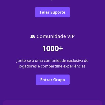
Falar Suporte
👥 Comunidade VIP
1000+
Junte-se a uma comunidade exclusiva de
jogadores e compartilhe experiências!
Entrar Grupo