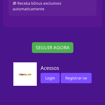
🎁 Receba bônus exclusivos
automaticamente
SEGUIR AGORA
Acessos
Login
Registrar-se