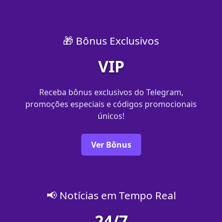
🎁 Bônus Exclusivos
VIP
Receba bônus exclusivos do Telegram,
promoções especiais e códigos promocionais
únicos!
Ver Bônus
📢 Notícias em Tempo Real
24/7