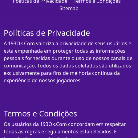
Políticas de Privacidade
Termos e Condições
Sitemap
Políticas de Privacidade
A 193Ok.Com valoriza a privacidade de seus usuários e
está empenhada em proteger todas as informações
pessoais fornecidas durante o uso de nossos canais de
comunicação. Todos os dados coletados são utilizados
exclusivamente para fins de melhoria contínua da
experiência de nossos jogadores.
Termos e Condições
Os usuários da 193Ok.Com concordam em respeitar
todas as regras e regulamentos estabelecidos. É