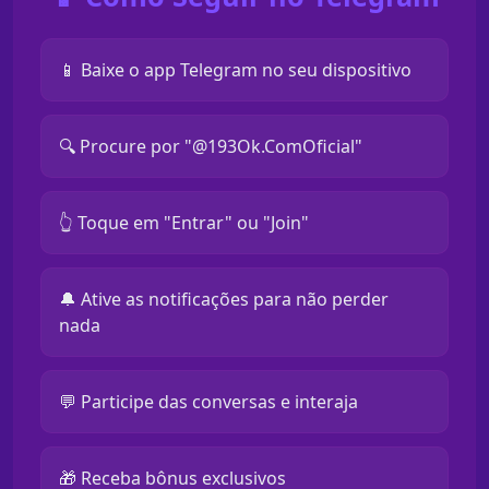
📱 Baixe o app Telegram no seu dispositivo
🔍 Procure por "@193Ok.ComOficial"
👆 Toque em "Entrar" ou "Join"
🔔 Ative as notificações para não perder
nada
💬 Participe das conversas e interaja
🎁 Receba bônus exclusivos