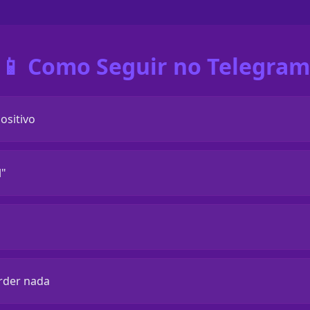
📱 Como Seguir no Telegram
ositivo
l"
erder nada