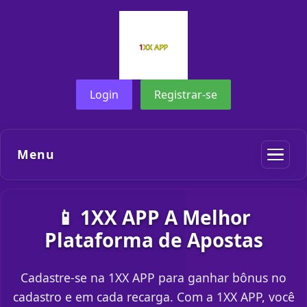
Login
Registrar-se
Menu
📱 1XX APP A Melhor
Plataforma de Apostas
Cadastre-se na 1XX APP para ganhar bônus no
cadastro e em cada recarga. Com a 1XX APP, você