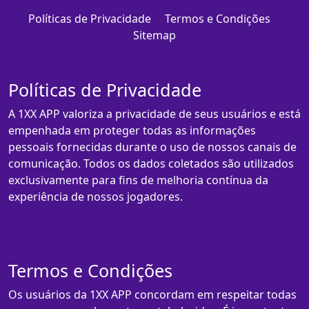
Políticas de Privacidade
Termos e Condições
Sitemap
Políticas de Privacidade
A 1XX APP valoriza a privacidade de seus usuários e está
empenhada em proteger todas as informações
pessoais fornecidas durante o uso de nossos canais de
comunicação. Todos os dados coletados são utilizados
exclusivamente para fins de melhoria contínua da
experiência de nossos jogadores.
Termos e Condições
Os usuários da 1XX APP concordam em respeitar todas