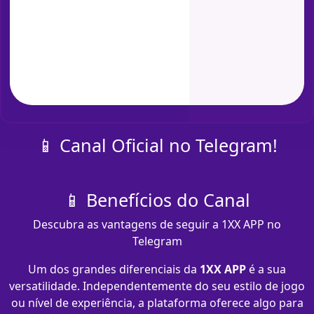
📱 Canal Oficial no Telegram!
📱 Benefícios do Canal
Descubra as vantagens de seguir a 1XX APP no
Telegram
Um dos grandes diferenciais da
1XX APP
é a sua
versatilidade. Independentemente do seu estilo de jogo
ou nível de experiência, a plataforma oferece algo para