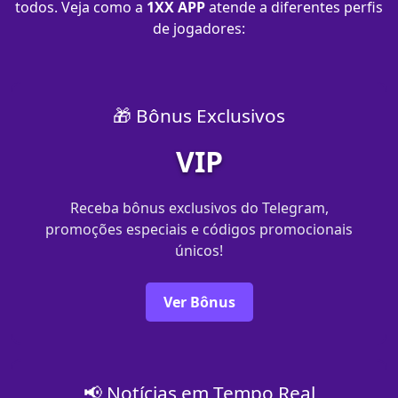
todos. Veja como a
1XX APP
atende a diferentes perfis
de jogadores:
🎁 Bônus Exclusivos
VIP
Receba bônus exclusivos do Telegram,
promoções especiais e códigos promocionais
únicos!
Ver Bônus
📢 Notícias em Tempo Real