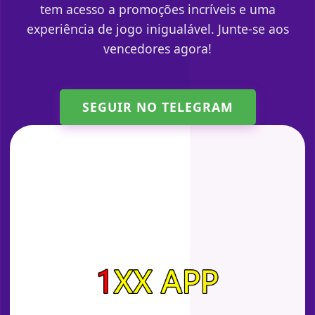
tem acesso a promoções incríveis e uma
experiência de jogo inigualável. Junte-se aos
vencedores agora!
SEGUIR NO TELEGRAM