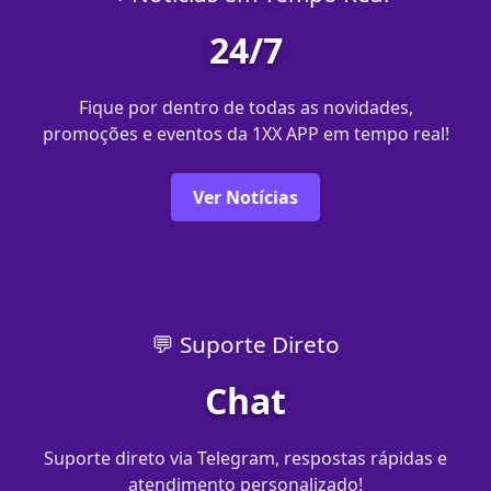
24/7
Fique por dentro de todas as novidades,
promoções e eventos da 1XX APP em tempo real!
Ver Notícias
💬 Suporte Direto
Chat
Suporte direto via Telegram, respostas rápidas e
atendimento personalizado!