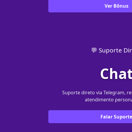
Ver Bônus
💬 Suporte Di
Cha
Suporte direto via Telegram, r
atendimento persona
Falar Suport