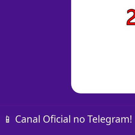
📱 Canal Oficial no Telegram!