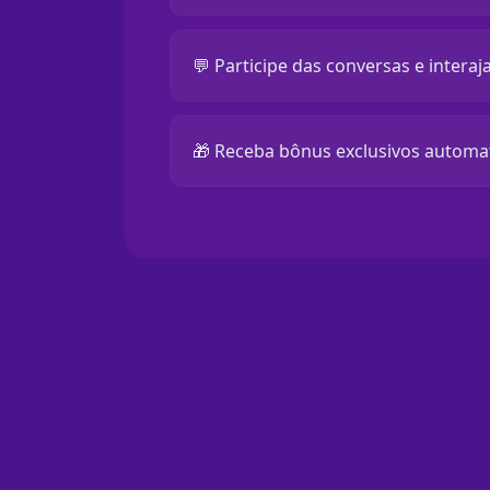
💬 Participe das conversas e interaj
🎁 Receba bônus exclusivos autom