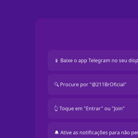
📱 Baixe o app Telegram no seu disp
🔍 Procure por "@211BrOficial"
👆 Toque em "Entrar" ou "Join"
🔔 Ative as notificações para não p