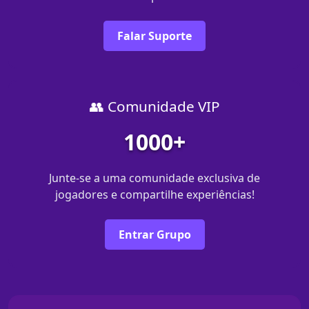
Falar Suporte
👥 Comunidade VIP
1000+
Junte-se a uma comunidade exclusiva de
jogadores e compartilhe experiências!
Entrar Grupo