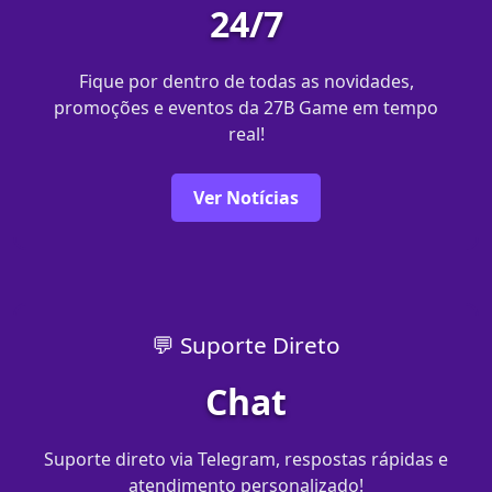
24/7
Fique por dentro de todas as novidades,
promoções e eventos da 27B Game em tempo
real!
Ver Notícias
💬 Suporte Direto
Chat
Suporte direto via Telegram, respostas rápidas e
atendimento personalizado!