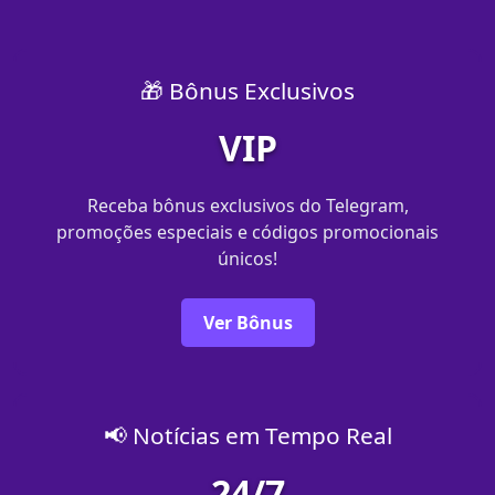
🎁 Bônus Exclusivos
VIP
Receba bônus exclusivos do Telegram,
promoções especiais e códigos promocionais
únicos!
Ver Bônus
📢 Notícias em Tempo Real
24/7