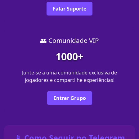
Falar Suporte
👥 Comunidade VIP
1000+
Junte-se a uma comunidade exclusiva de
jogadores e compartilhe experiências!
Entrar Grupo
📱 Como Seguir no Telegram