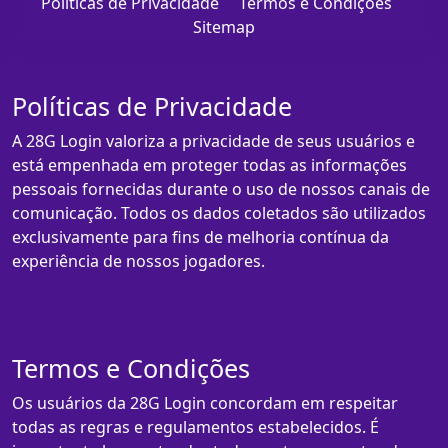
Políticas de Privacidade
Termos e Condições
Sitemap
Políticas de Privacidade
A 28G Login valoriza a privacidade de seus usuários e
está empenhada em proteger todas as informações
pessoais fornecidas durante o uso de nossos canais de
comunicação. Todos os dados coletados são utilizados
exclusivamente para fins de melhoria contínua da
experiência de nossos jogadores.
Termos e Condições
Os usuários da 28G Login concordam em respeitar
todas as regras e regulamentos estabelecidos. É