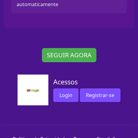
automaticamente
SEGUIR AGORA
Acessos
Login
Registrar-se