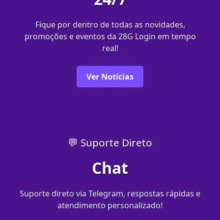
Fique por dentro de todas as novidades,
promoções e eventos da 28G Login em tempo
real!
Ver Notícias
💬 Suporte Direto
Chat
Suporte direto via Telegram, respostas rápidas e
atendimento personalizado!