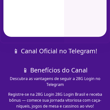
📱 Canal Oficial no Telegram!
📱 Benefícios do Canal
Descubra as vantagens de seguir a 28G Login no
Telegram
Registre-se na 28G Login 28G Login Brasil e receba
bônus — comece sua jornada vitoriosa com caça-
níqueis, jogos de mesa e cassinos ao vivo!