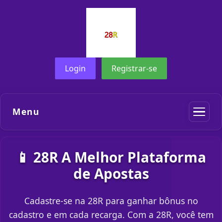
Login
Registrar-se
Menu
📱 28R A Melhor Plataforma
de Apostas
Cadastre-se na 28R para ganhar bônus no
cadastro e em cada recarga. Com a 28R, você tem