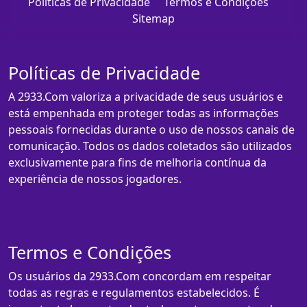
Políticas de Privacidade
Termos e Condições
Sitemap
Políticas de Privacidade
A 2933.Com valoriza a privacidade de seus usuários e
está empenhada em proteger todas as informações
pessoais fornecidas durante o uso de nossos canais de
comunicação. Todos os dados coletados são utilizados
exclusivamente para fins de melhoria contínua da
experiência de nossos jogadores.
Termos e Condições
Os usuários da 2933.Com concordam em respeitar
todas as regras e regulamentos estabelecidos. É