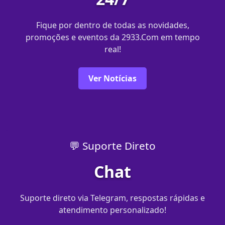
Fique por dentro de todas as novidades,
promoções e eventos da 2933.Com em tempo
real!
Ver Notícias
💬 Suporte Direto
Chat
Suporte direto via Telegram, respostas rápidas e
atendimento personalizado!