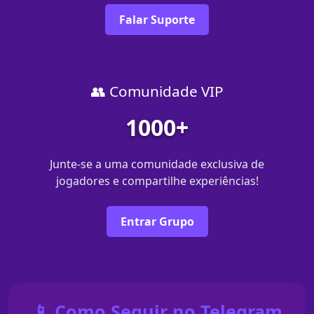
Falar Suporte
👥 Comunidade VIP
1000+
Junte-se a uma comunidade exclusiva de
jogadores e compartilhe experiências!
Entrar Grupo
📱 Como Seguir no Telegram