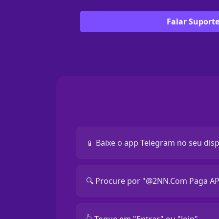
Falar Suport
📱 Baixe o app Telegram no seu disp
🔍 Procure por "@2NN.Com Paga AP