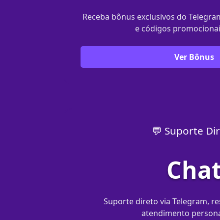
Receba bônus exclusivos do Telegra
e códigos promocionai
Ver Bônus
💬 Suporte Di
Cha
Suporte direto via Telegram, r
atendimento persona