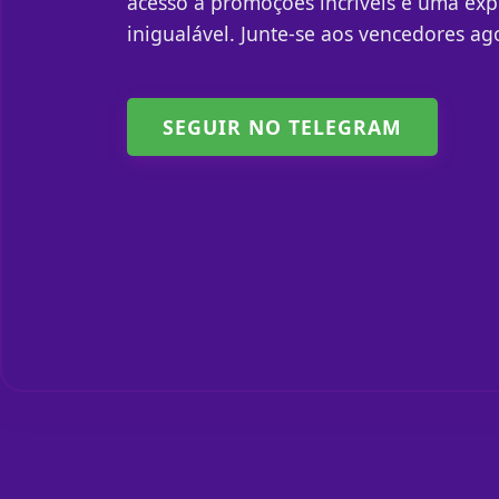
acesso a promoções incríveis e uma exp
inigualável. Junte-se aos vencedores ag
SEGUIR NO TELEGRAM