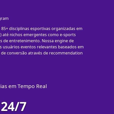
egram
85+ disciplinas esportivas organizadas em
s) até nichos emergentes como e-sports
ais de entretenimento. Nossa engine de
s usuários eventos relevantes baseados em
axa de conversão através de recommendation
cias em Tempo Real
24/7