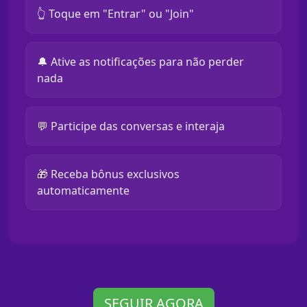
👆 Toque em "Entrar" ou "Join"
🔔 Ative as notificações para não perder
nada
💬 Participe das conversas e interaja
🎁 Receba bônus exclusivos
automaticamente
SEGUIR AGORA