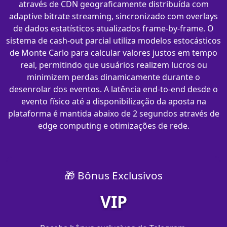
através de CDN geograficamente distribuída com
adaptive bitrate streaming, sincronizado com overlays
de dados estatísticos atualizados frame-by-frame. O
sistema de cash-out parcial utiliza modelos estocásticos
de Monte Carlo para calcular valores justos em tempo
real, permitindo que usuários realizem lucros ou
minimizem perdas dinamicamente durante o
desenrolar dos eventos. A latência end-to-end desde o
evento físico até a disponibilização da aposta na
plataforma é mantida abaixo de 2 segundos através de
edge computing e otimizações de rede.
🎁 Bônus Exclusivos
VIP