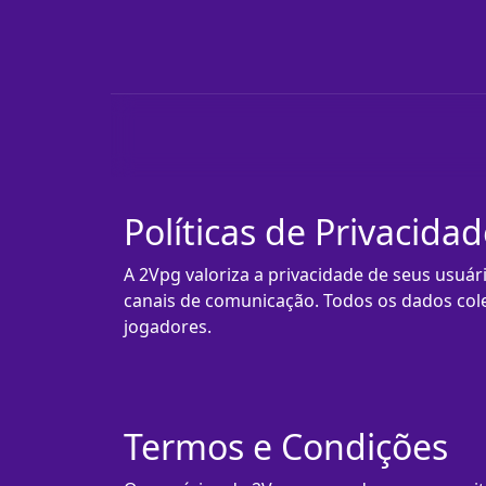
Políticas de Privacida
A 2Vpg valoriza a privacidade de seus usuá
canais de comunicação. Todos os dados cole
jogadores.
Termos e Condições