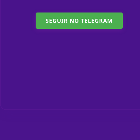
SEGUIR NO TELEGRAM