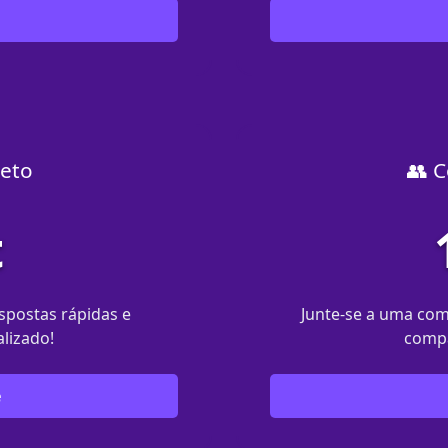
reto
👥 
t
espostas rápidas e
Junte-se a uma com
lizado!
compa
e