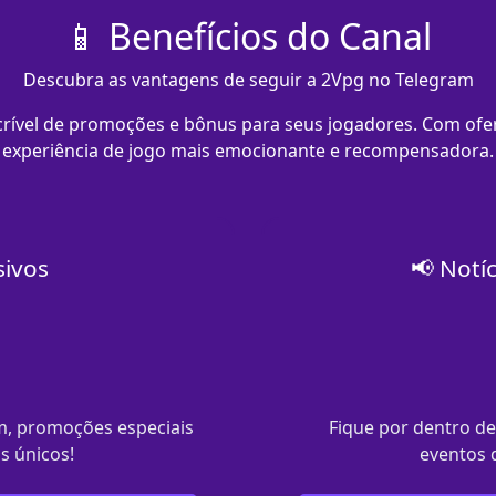
📱 Benefícios do Canal
Descubra as vantagens de seguir a 2Vpg no Telegram
rível de promoções e bônus para seus jogadores. Com ofe
experiência de jogo mais emocionante e recompensadora.
sivos
📢 Notí
m, promoções especiais
Fique por dentro d
s únicos!
eventos 