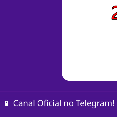
📱 Canal Oficial no Telegram!