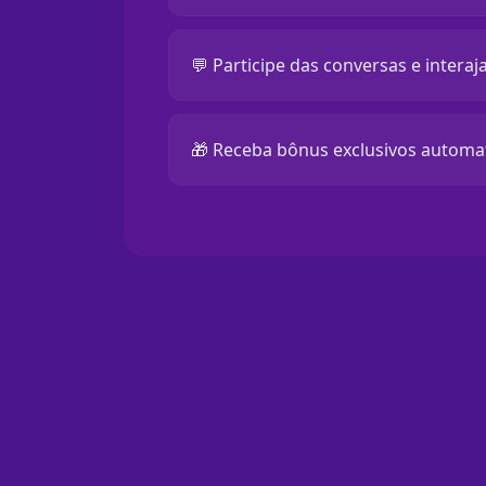
💬 Participe das conversas e interaj
🎁 Receba bônus exclusivos autom