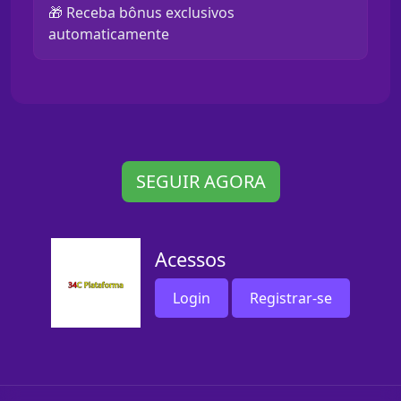
🎁 Receba bônus exclusivos
automaticamente
SEGUIR AGORA
Acessos
Login
Registrar-se