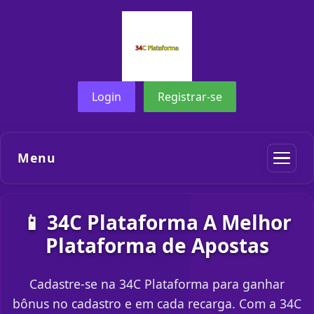
Login
Registrar-se
Menu
📱 34C Plataforma A Melhor
Plataforma de Apostas
Cadastre-se na 34C Plataforma para ganhar
bônus no cadastro e em cada recarga. Com a 34C