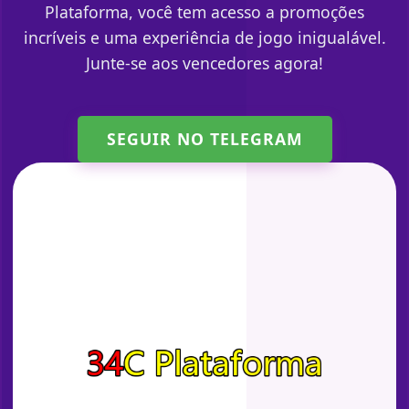
Plataforma, você tem acesso a promoções
incríveis e uma experiência de jogo inigualável.
Junte-se aos vencedores agora!
SEGUIR NO TELEGRAM