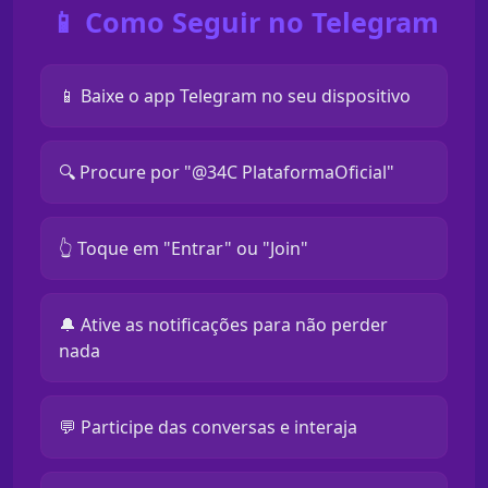
📱 Como Seguir no Telegram
📱 Baixe o app Telegram no seu dispositivo
🔍 Procure por "@34C PlataformaOficial"
👆 Toque em "Entrar" ou "Join"
🔔 Ative as notificações para não perder
nada
💬 Participe das conversas e interaja