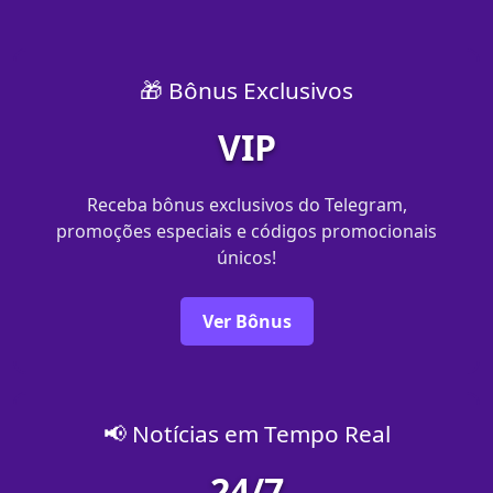
🎁 Bônus Exclusivos
VIP
Receba bônus exclusivos do Telegram,
promoções especiais e códigos promocionais
únicos!
Ver Bônus
📢 Notícias em Tempo Real
24/7