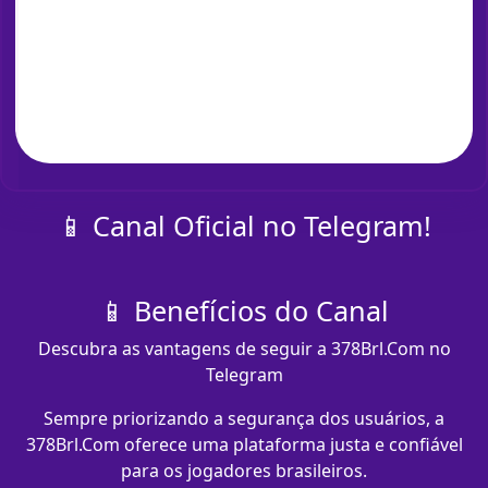
📱 Canal Oficial no Telegram!
📱 Benefícios do Canal
Descubra as vantagens de seguir a 378Brl.Com no
Telegram
Sempre priorizando a segurança dos usuários, a
378Brl.Com oferece uma plataforma justa e confiável
para os jogadores brasileiros.