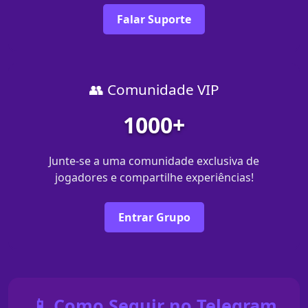
Falar Suporte
👥 Comunidade VIP
1000+
Junte-se a uma comunidade exclusiva de
jogadores e compartilhe experiências!
Entrar Grupo
📱 Como Seguir no Telegram