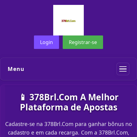
Login
Registrar-se
Menu
📱 378Brl.Com A Melhor
Plataforma de Apostas
Cadastre-se na 378Brl.Com para ganhar bônus no
cadastro e em cada recarga. Com a 378Brl.Com,