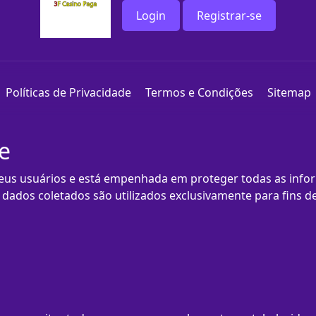
Login
Registrar-se
Políticas de Privacidade
Termos e Condições
Sitemap
de
 seus usuários e está empenhada em proteger todas as inf
dados coletados são utilizados exclusivamente para fins d