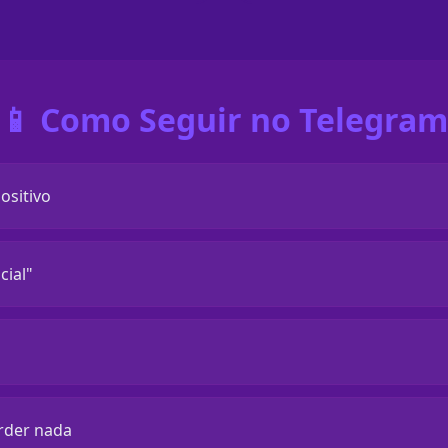
📱 Como Seguir no Telegram
ositivo
cial"
erder nada