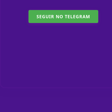
SEGUIR NO TELEGRAM