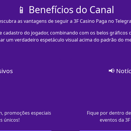
📱 Benefícios do Canal
scubra as vantagens de seguir a 3F Casino Paga no Teleg
de cadastro do jogador, combinando com os belos gráficos d
ar um verdadeiro espetáculo visual acima do padrão do m
sivos
📢 Notí
m, promoções especiais
Fique por dentro d
s únicos!
eventos da 3F