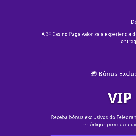
De
A 3F Casino Paga valoriza a experiência 
entreg
🎁 Bônus Exclu
VIP
Receba bônus exclusivos do Telegra
e códigos promocionai