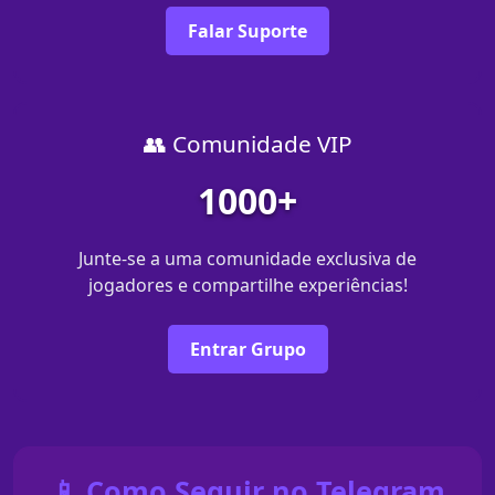
Falar Suporte
👥 Comunidade VIP
1000+
Junte-se a uma comunidade exclusiva de
jogadores e compartilhe experiências!
Entrar Grupo
📱 Como Seguir no Telegram