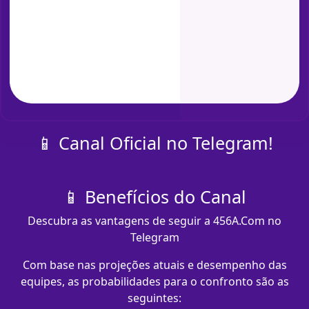
📱 Canal Oficial no Telegram!
📱 Benefícios do Canal
Descubra as vantagens de seguir a 456A.Com no
Telegram
Com base nas projeções atuais e desempenho das
equipes, as probabilidades para o confronto são as
seguintes: