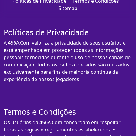
Políticas de Privacidade
Termos e Condições
Sitemap
Políticas de Privacidade
A 456A.Com valoriza a privacidade de seus usuários e
está empenhada em proteger todas as informações
pessoais fornecidas durante o uso de nossos canais de
comunicação. Todos os dados coletados são utilizados
exclusivamente para fins de melhoria contínua da
experiência de nossos jogadores.
Termos e Condições
Os usuários da 456A.Com concordam em respeitar
todas as regras e regulamentos estabelecidos. É