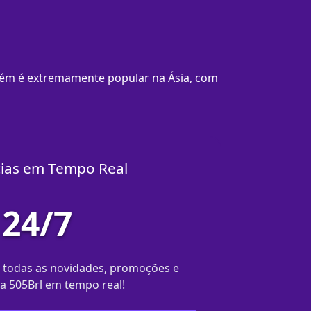
mbém é extremamente popular na Ásia, com
cias em Tempo Real
24/7
e todas as novidades, promoções e
a 505Brl em tempo real!