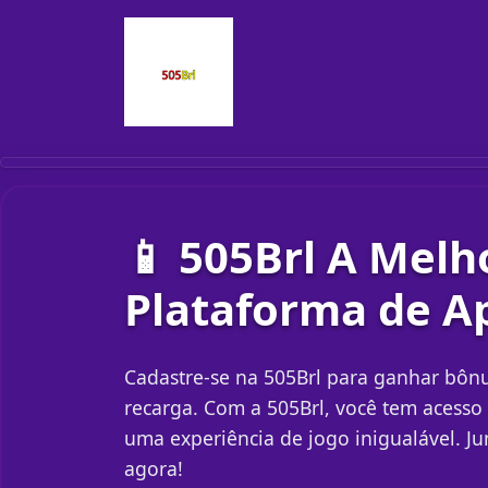
📱 505Brl A Melh
Plataforma de A
Cadastre-se na 505Brl para ganhar bôn
recarga. Com a 505Brl, você tem acesso 
uma experiência de jogo inigualável. J
agora!