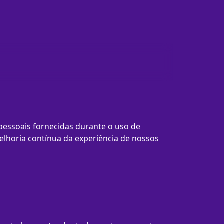
pessoais fornecidas durante o uso de
elhoria contínua da experiência de nossos