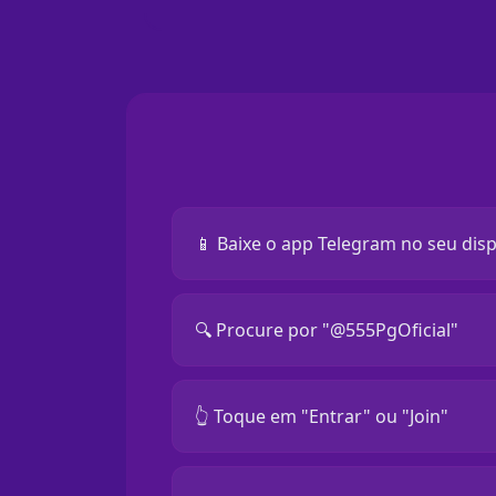
📱 Baixe o app Telegram no seu disp
🔍 Procure por "@555PgOficial"
👆 Toque em "Entrar" ou "Join"