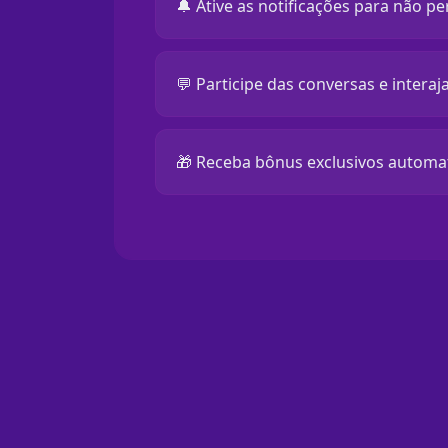
🔔 Ative as notificações para não p
💬 Participe das conversas e interaj
🎁 Receba bônus exclusivos autom