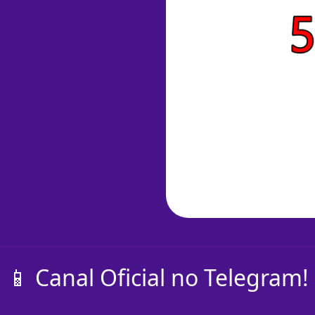
📱 Canal Oficial no Telegram!