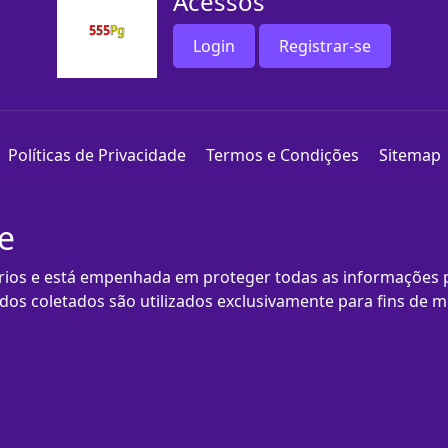
Acessos
Login
Registrar-se
Políticas de Privacidade
Termos e Condições
Sitemap
de
ários e está empenhada em proteger todas as informações 
os coletados são utilizados exclusivamente para fins de m