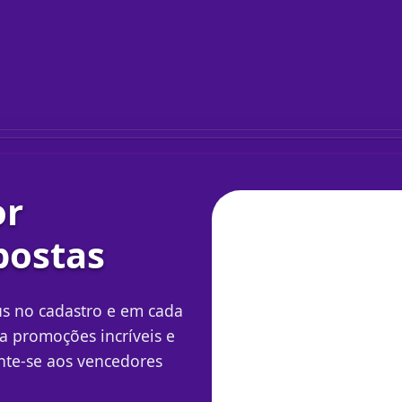
or
postas
s no cadastro e em cada
a promoções incríveis e
unte-se aos vencedores