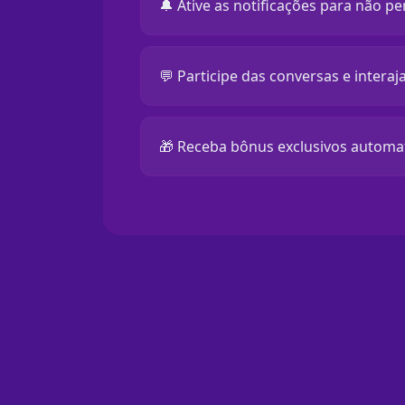
🔔 Ative as notificações para não p
💬 Participe das conversas e interaj
🎁 Receba bônus exclusivos autom