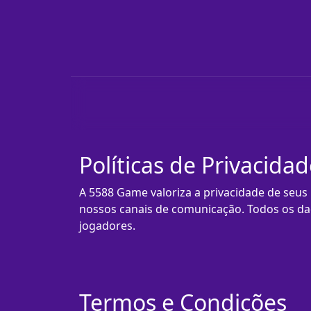
Políticas de Privacida
A 5588 Game valoriza a privacidade de seu
nossos canais de comunicação. Todos os dad
jogadores.
Termos e Condições