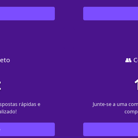
reto
👥 
t
espostas rápidas e
Junte-se a uma com
lizado!
compa
e