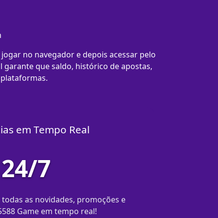
m
 jogar no navegador e depois acessar pelo
 garante que saldo, histórico de apostas,
 plataformas.
cias em Tempo Real
24/7
e todas as novidades, promoções e
5588 Game em tempo real!