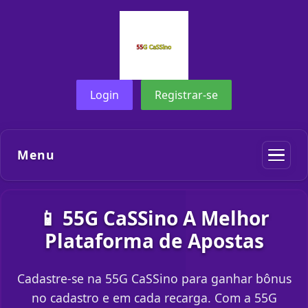
Login
Registrar-se
Menu
📱 55G CaSSino A Melhor
Plataforma de Apostas
Cadastre-se na 55G CaSSino para ganhar bônus
no cadastro e em cada recarga. Com a 55G