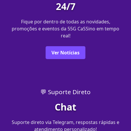
24/7
Fique por dentro de todas as novidades,
promoções e eventos da 55G CaSSino em tempo
real!
Ver Notícias
💬 Suporte Direto
Chat
Suporte direto via Telegram, respostas rápidas e
atendimento personalizado!