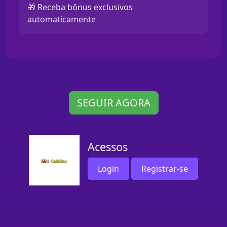
🎁 Receba bônus exclusivos
automaticamente
SEGUIR AGORA
Acessos
Login
Registrar-se