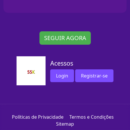
SEGUIR AGORA
Acessos
Login
Registrar-se
Políticas de Privacidade
Termos e Condições
Sitemap