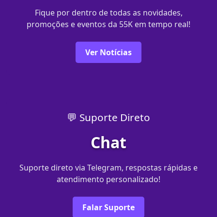
Fique por dentro de todas as novidades,
promoções e eventos da 55K em tempo real!
Ver Notícias
💬 Suporte Direto
Chat
Suporte direto via Telegram, respostas rápidas e
atendimento personalizado!
Falar Suporte