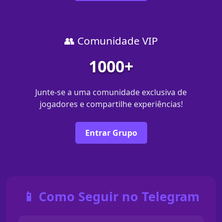
👥 Comunidade VIP
1000+
Junte-se a uma comunidade exclusiva de
jogadores e compartilhe experiências!
Entrar Grupo
📱 Como Seguir no Telegram