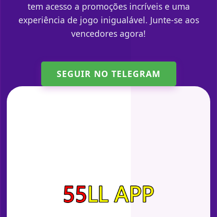
tem acesso a promoções incríveis e uma
experiência de jogo inigualável. Junte-se aos
vencedores agora!
SEGUIR NO TELEGRAM