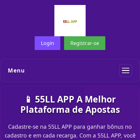
Login
Registrar-se
Menu
📱 55LL APP A Melhor
Plataforma de Apostas
Cadastre-se na 55LL APP para ganhar bônus no
cadastro e em cada recarga. Com a 55LL APP, você