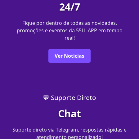
24/7
Fique por dentro de todas as novidades,
promoções e eventos da 55LL APP em tempo
real!
Ver Notícias
💬 Suporte Direto
Chat
Suporte direto via Telegram, respostas rápidas e
atendimento personalizado!