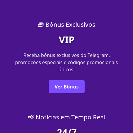
🎁 Bônus Exclusivos
VIP
Receba bônus exclusivos do Telegram,
promoções especiais e códigos promocionais
únicos!
Ver Bônus
📢 Notícias em Tempo Real
24/7