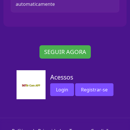
automaticamente
SEGUIR AGORA
Acessos
Login
Registrar-se