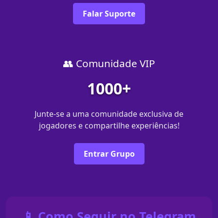
Falar Suporte
👥 Comunidade VIP
1000+
Junte-se a uma comunidade exclusiva de
jogadores e compartilhe experiências!
Entrar Grupo
📱 Como Seguir no Telegram