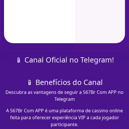
📱 Canal Oficial no Telegram!
📱 Benefícios do Canal
Descubra as vantagens de seguir a 567Br Com APP no
Telegram
A 567Br Com APP é uma plataforma de cassino online
feita para oferecer experiência VIP a cada jogador
participante.