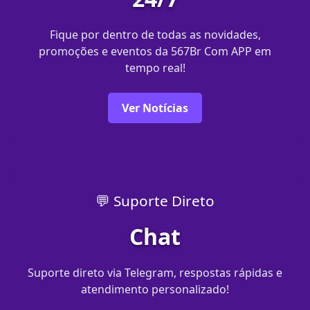
Fique por dentro de todas as novidades,
promoções e eventos da 567Br Com APP em
tempo real!
Ver Notícias
💬 Suporte Direto
Chat
Suporte direto via Telegram, respostas rápidas e
atendimento personalizado!