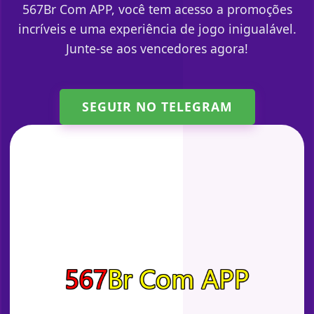
567Br Com APP, você tem acesso a promoções
incríveis e uma experiência de jogo inigualável.
Junte-se aos vencedores agora!
SEGUIR NO TELEGRAM