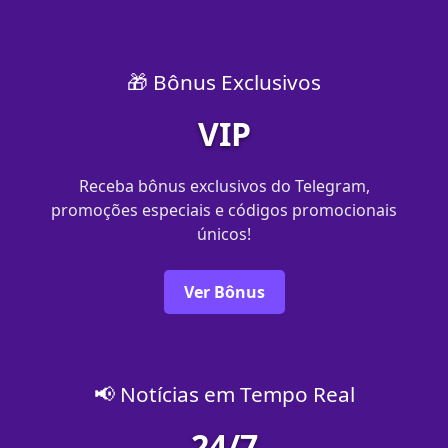
🎁 Bônus Exclusivos
VIP
Receba bônus exclusivos do Telegram,
promoções especiais e códigos promocionais
únicos!
Ver Bônus
📢 Notícias em Tempo Real
24/7