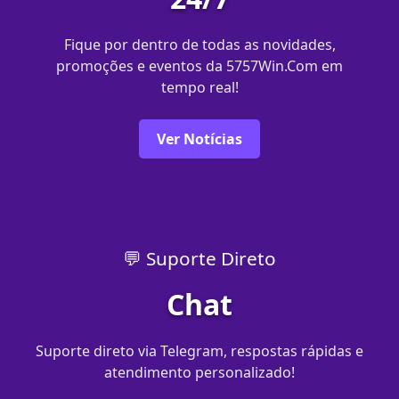
Fique por dentro de todas as novidades,
promoções e eventos da 5757Win.Com em
tempo real!
Ver Notícias
💬 Suporte Direto
Chat
Suporte direto via Telegram, respostas rápidas e
atendimento personalizado!