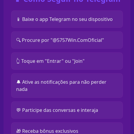
📱 Baixe o app Telegram no seu dispositivo
🔍 Procure por "@5757Win.ComOficial"
👆 Toque em "Entrar" ou "Join"
🔔 Ative as notificações para não perder
nada
💬 Participe das conversas e interaja
🎁 Receba bônus exclusivos