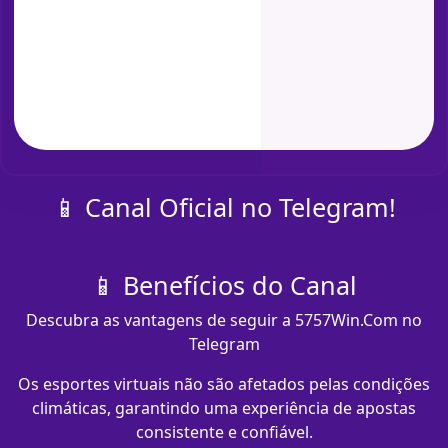
📱 Canal Oficial no Telegram!
📱 Benefícios do Canal
Descubra as vantagens de seguir a 5757Win.Com no
Telegram
Os esportes virtuais não são afetados pelas condições
climáticas, garantindo uma experiência de apostas
consistente e confiável.