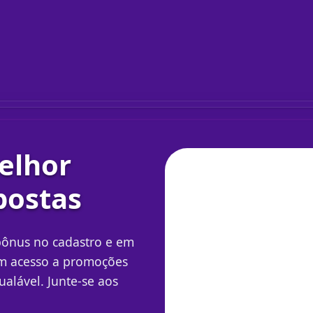
elhor
postas
bônus no cadastro e em
em acesso a promoções
ualável. Junte-se aos