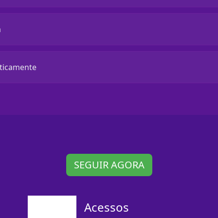
a
aticamente
SEGUIR AGORA
Acessos