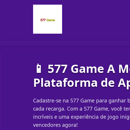
📱 577 Game A M
Plataforma de A
Cadastre-se na 577 Game para ganhar 
cada recarga. Com a 577 Game, você t
incríveis e uma experiência de jogo inig
vencedores agora!