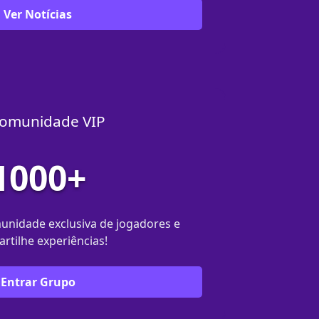
Ver Notícias
Comunidade VIP
1000+
unidade exclusiva de jogadores e
rtilhe experiências!
Entrar Grupo