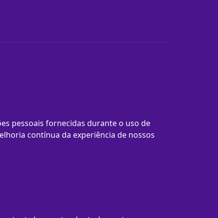
es pessoais fornecidas durante o uso de
elhoria contínua da experiência de nossos