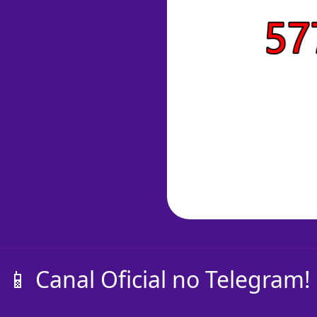
📱 Canal Oficial no Telegram!