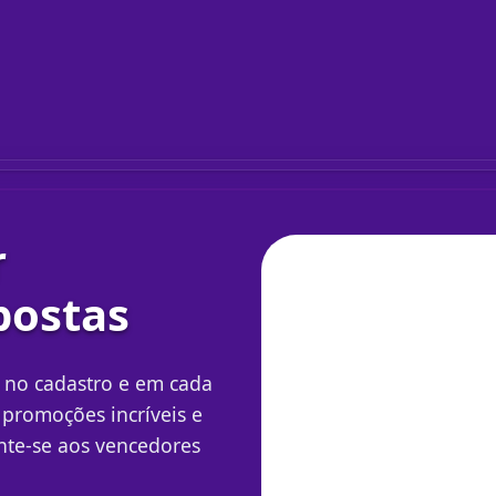
r
postas
 no cadastro e em cada
 promoções incríveis e
unte-se aos vencedores