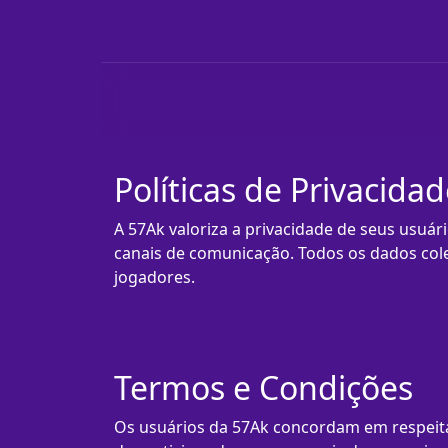
Políticas de Privacida
A 57Ak valoriza a privacidade de seus usuá
canais de comunicação. Todos os dados cole
jogadores.
Termos e Condições
Os usuários da 57Ak concordam em respeitar