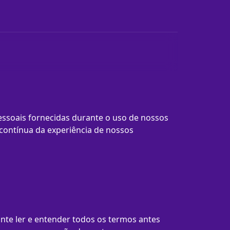
essoais fornecidas durante o uso de nossos
 contínua da experiência de nossos
nte ler e entender todos os termos antes