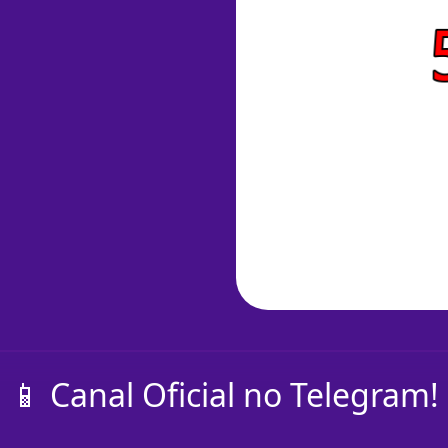
📱 Canal Oficial no Telegram!