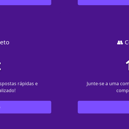
reto
👥 
t
espostas rápidas e
Junte-se a uma com
lizado!
compa
e