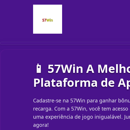
📱 57Win A Melh
Plataforma de A
Cadastre-se na 57Win para ganhar bônu
recarga. Com a 57Win, você tem acesso 
uma experiência de jogo inigualável. J
agora!