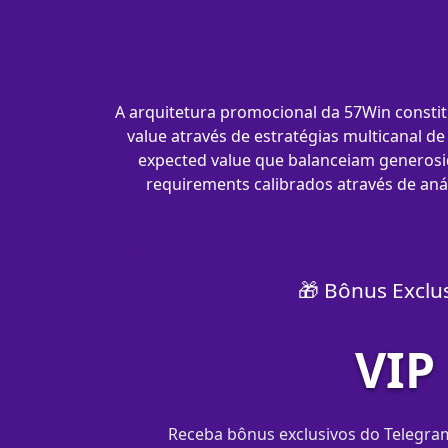
A arquitetura promocional da 57Win consti
value através de estratégias multicanal d
expected value que balanceiam generosi
requirements calibrados através de anál
🎁 Bônus Exclu
VIP
Receba bônus exclusivos do Telegra