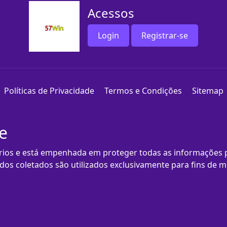
Acessos
Login
Registrar-se
Políticas de Privacidade
Termos e Condições
Sitemap
de
ários e está empenhada em proteger todas as informações 
os coletados são utilizados exclusivamente para fins de m