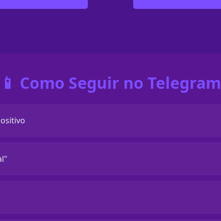
📱 Como Seguir no Telegram
ositivo
l"