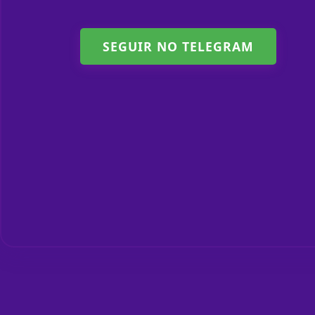
SEGUIR NO TELEGRAM