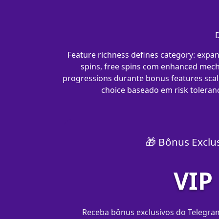
Feature richness defines category: expan
spins, free spins com enhanced mecha
progressions durante bonus features scali
choice baseado em risk toleranc
🎁 Bônus Exclu
VIP
Receba bônus exclusivos do Telegra