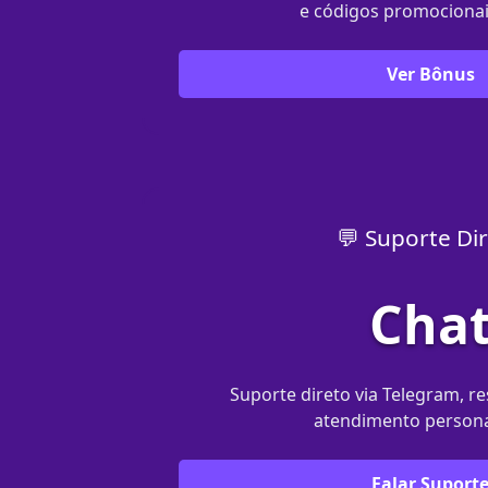
e códigos promocionai
Ver Bônus
💬 Suporte Di
Cha
Suporte direto via Telegram, r
atendimento persona
Falar Suport