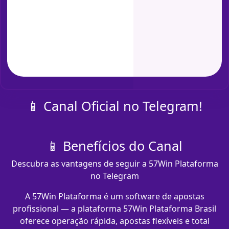
📱 Canal Oficial no Telegram!
📱 Benefícios do Canal
Descubra as vantagens de seguir a 57Win Plataforma
no Telegram
A 57Win Plataforma é um software de apostas
profissional — a plataforma 57Win Plataforma Brasil
oferece operação rápida, apostas flexíveis e total