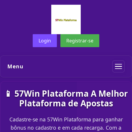
Login
Registrar-se
Menu
📱 57Win Plataforma A Melhor
Plataforma de Apostas
Cadastre-se na 57Win Plataforma para ganhar
bônus no cadastro e em cada recarga. Com a