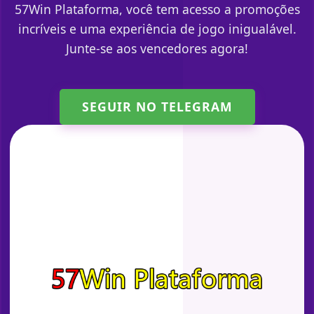
57Win Plataforma, você tem acesso a promoções
incríveis e uma experiência de jogo inigualável.
Junte-se aos vencedores agora!
SEGUIR NO TELEGRAM