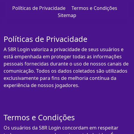
Políticas de Privacidade
Termos e Condições
Sitemap
Políticas de Privacidade
A 58R Login valoriza a privacidade de seus usuários e
está empenhada em proteger todas as informações
pessoais fornecidas durante o uso de nossos canais de
comunicação. Todos os dados coletados são utilizados
exclusivamente para fins de melhoria contínua da
experiência de nossos jogadores.
Termos e Condições
Os usuários da 58R Login concordam em respeitar