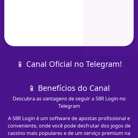
📱 Canal Oficial no Telegram!
📱 Benefícios do Canal
Descubra as vantagens de seguir a 58R Login no
Telegram
A 58R Login é um software de apostas profissional e
conveniente, onde você pode desfrutar dos jogos de
cassino mais populares e de um serviço premium na