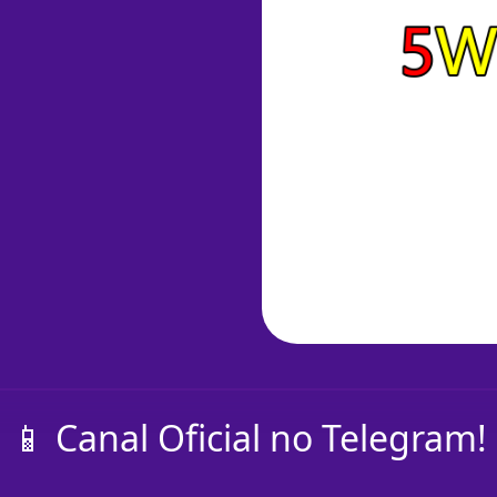
📱 Canal Oficial no Telegram!