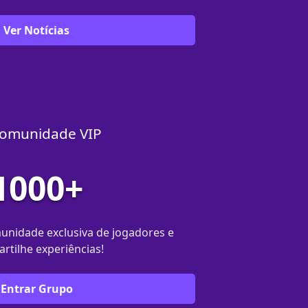
Ver Notícias
Comunidade VIP
1000+
unidade exclusiva de jogadores e
rtilhe experiências!
Entrar Grupo