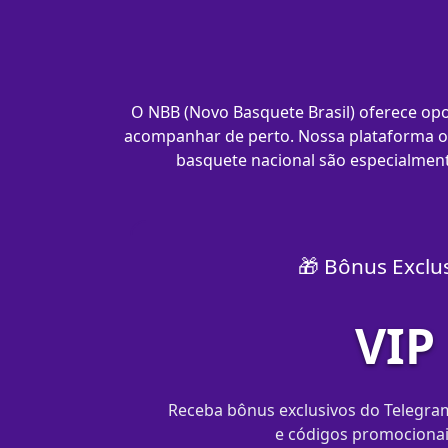
O NBB (Novo Basquete Brasil) oferece op
acompanhar de perto. Nossa plataforma ofe
basquete nacional são especialment
🎁 Bônus Exclu
VIP
Receba bônus exclusivos do Telegra
e códigos promocionai