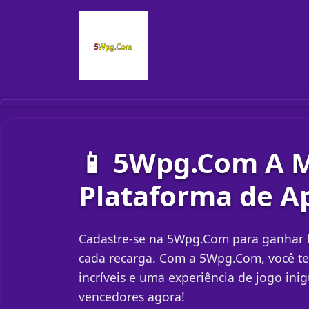
📱 5Wpg.Com A 
Plataforma de A
Cadastre-se na 5Wpg.Com para ganhar 
cada recarga. Com a 5Wpg.Com, você t
incríveis e uma experiência de jogo inig
vencedores agora!