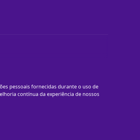
ões pessoais fornecidas durante o uso de
elhoria contínua da experiência de nossos