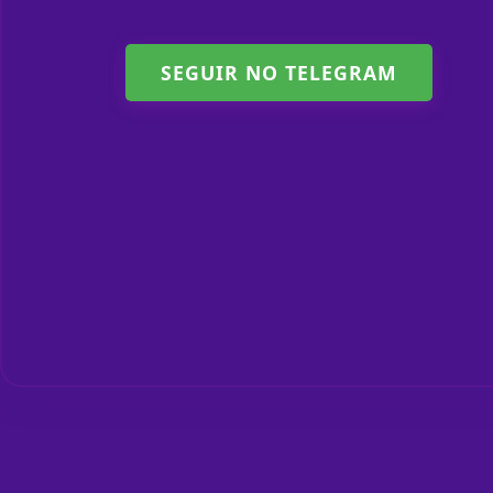
SEGUIR NO TELEGRAM