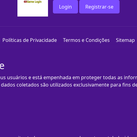
Login
Registrar-se
Políticas de Privacidade
Termos e Condições
Sitemap
de
seus usuários e está empenhada em proteger todas as infor
dados coletados são utilizados exclusivamente para fins d