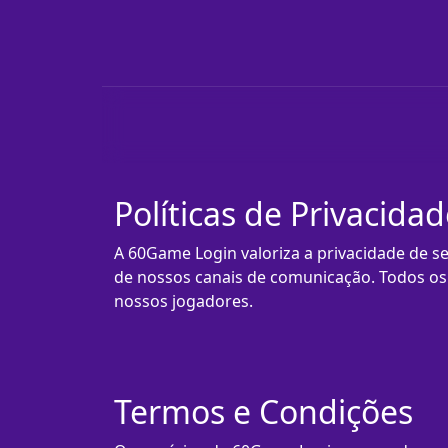
Políticas de Privacida
A 60Game Login valoriza a privacidade de 
de nossos canais de comunicação. Todos os 
nossos jogadores.
Termos e Condições