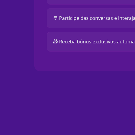
💬 Participe das conversas e interaj
🎁 Receba bônus exclusivos autom