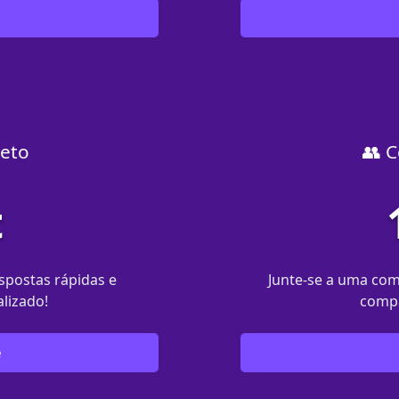
reto
👥 
t
espostas rápidas e
Junte-se a uma com
lizado!
compa
e