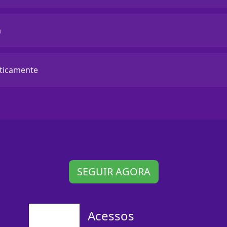
a
aticamente
SEGUIR AGORA
Acessos