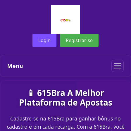
Login
Registrar-se
Menu
📱 615Bra A Melhor
Plataforma de Apostas
Cadastre-se na 615Bra para ganhar bônus no
cadastro e em cada recarga. Com a 615Bra, você