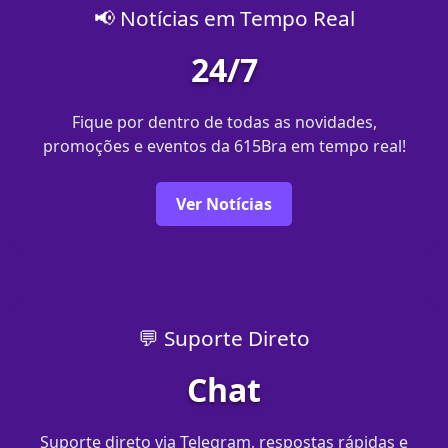
📢 Notícias em Tempo Real
24/7
Fique por dentro de todas as novidades,
promoções e eventos da 615Bra em tempo real!
Ver Notícias
💬 Suporte Direto
Chat
Suporte direto via Telegram, respostas rápidas e