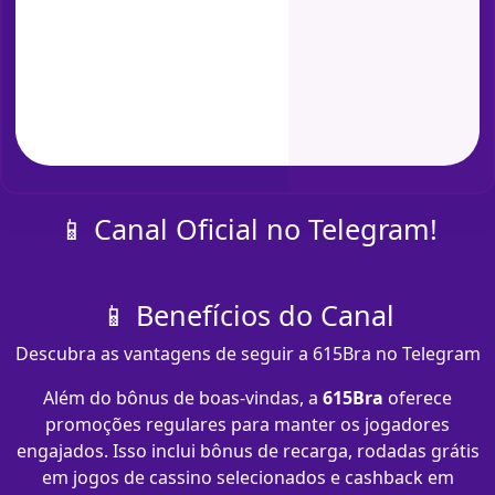
📱 Canal Oficial no Telegram!
📱 Benefícios do Canal
Descubra as vantagens de seguir a 615Bra no Telegram
Além do bônus de boas-vindas, a
615Bra
oferece
promoções regulares para manter os jogadores
engajados. Isso inclui bônus de recarga, rodadas grátis
em jogos de cassino selecionados e cashback em