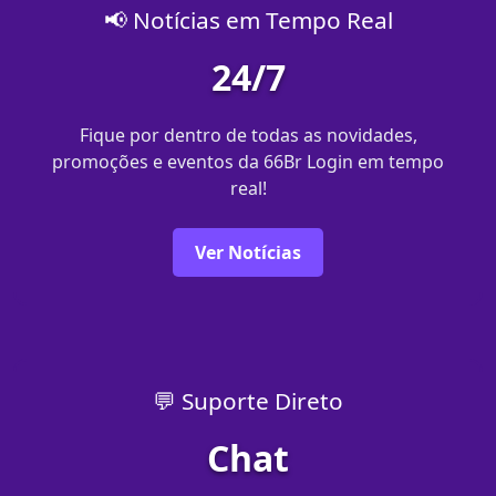
📢 Notícias em Tempo Real
24/7
Fique por dentro de todas as novidades,
promoções e eventos da 66Br Login em tempo
real!
Ver Notícias
💬 Suporte Direto
Chat