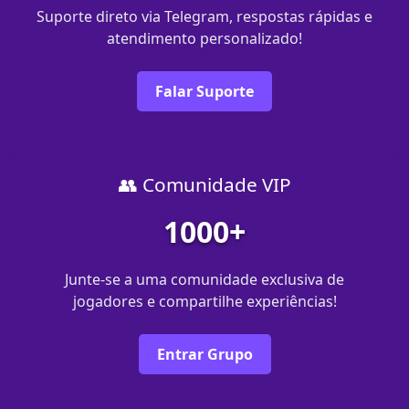
Suporte direto via Telegram, respostas rápidas e
atendimento personalizado!
Falar Suporte
👥 Comunidade VIP
1000+
Junte-se a uma comunidade exclusiva de
jogadores e compartilhe experiências!
Entrar Grupo