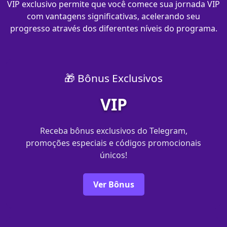
VIP exclusivo permite que você comece sua jornada VIP
com vantagens significativas, acelerando seu
progresso através dos diferentes níveis do programa.
🎁 Bônus Exclusivos
VIP
Receba bônus exclusivos do Telegram,
promoções especiais e códigos promocionais
únicos!
Ver Bônus