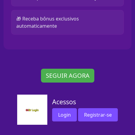
🎁 Receba bônus exclusivos
automaticamente
SEGUIR AGORA
Acessos
Login
Registrar-se