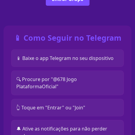
📱 Como Seguir no Telegram
📱 Baixe o app Telegram no seu dispositivo
🔍 Procure por "@678 Jogo
PlataformaOficial"
👆 Toque em "Entrar" ou "Join"
🔔 Ative as notificações para não perder