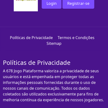
Login
Registrar-se
Políticas de Privacidade
Termos e Condições
Sitemap
Políticas de Privacidade
A 678 Jogo Plataforma valoriza a privacidade de seus
usuários e está empenhada em proteger todas as
informações pessoais fornecidas durante o uso de
nossos canais de comunicação. Todos os dados
coletados são utilizados exclusivamente para fins de
melhoria contínua da experiência de nossos jogadores.