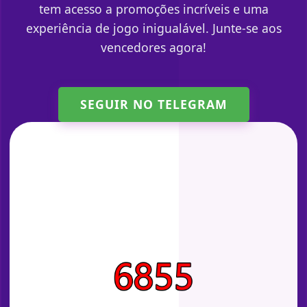
tem acesso a promoções incríveis e uma
experiência de jogo inigualável. Junte-se aos
vencedores agora!
SEGUIR NO TELEGRAM