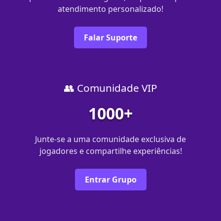
atendimento personalizado!
Falar Suporte
👥 Comunidade VIP
1000+
Junte-se a uma comunidade exclusiva de
jogadores e compartilhe experiências!
Entrar Grupo