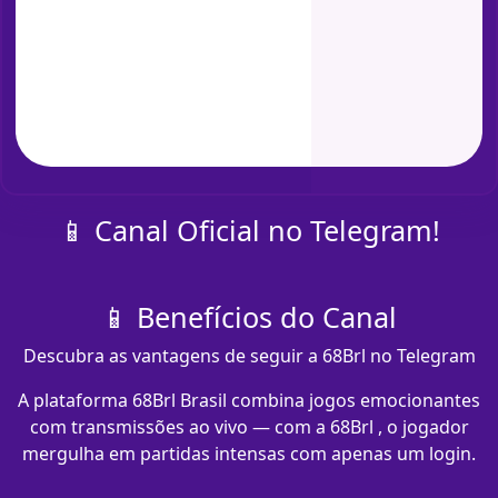
📱 Canal Oficial no Telegram!
📱 Benefícios do Canal
Descubra as vantagens de seguir a 68Brl no Telegram
A plataforma 68Brl Brasil combina jogos emocionantes
com transmissões ao vivo — com a 68Brl , o jogador
mergulha em partidas intensas com apenas um login.