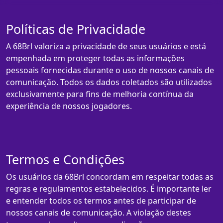
Políticas de Privacidade
A 68Brl valoriza a privacidade de seus usuários e está
empenhada em proteger todas as informações
pessoais fornecidas durante o uso de nossos canais de
comunicação. Todos os dados coletados são utilizados
exclusivamente para fins de melhoria contínua da
experiência de nossos jogadores.
Termos e Condições
Os usuários da 68Brl concordam em respeitar todas as
regras e regulamentos estabelecidos. É importante ler
e entender todos os termos antes de participar de
nossos canais de comunicação. A violação destes