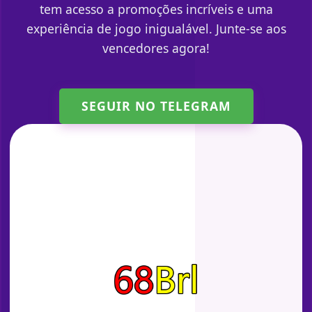
tem acesso a promoções incríveis e uma
experiência de jogo inigualável. Junte-se aos
vencedores agora!
SEGUIR NO TELEGRAM