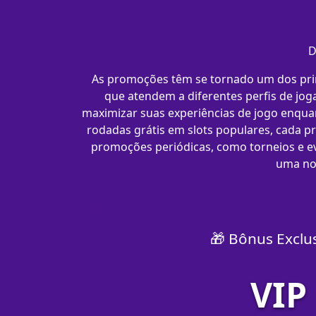
D
As promoções têm se tornado um dos princ
que atendem a diferentes perfis de jo
maximizar suas experiências de jogo enqua
rodadas grátis em slots populares, cada p
promoções periódicas, como torneios e ev
uma nov
🎁 Bônus Exclu
VIP