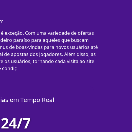
am
é exceção. Com uma variedade de ofertas
deiro paraíso para aqueles que buscam
nus de boas-vindas para novos usuários até
l de apostas dos jogadores. Além disso, as
os usuários, tornando cada visita ao site
e condiç
cias em Tempo Real
24/7