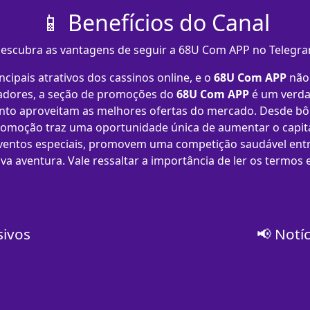
📱 Benefícios do Canal
escubra as vantagens de seguir a 68U Com APP no Telegr
ipais atrativos dos cassinos online, e o
68U Com APP
não 
gadores, a seção de promoções do
68U Com APP
é um verda
nto aproveitam as melhores ofertas do mercado. Desde bô
romoção traz uma oportunidade única de aumentar o capita
entos especiais, promovem uma competição saudável entre 
a aventura. Vale ressaltar a importância de ler os termos 
sivos
📢 Notí