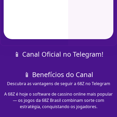
📱 Canal Oficial no Telegram!
📱 Benefícios do Canal
Descubra as vantagens de seguir a 68Z no Telegram
A 68Z é hoje o software de cassino online mais popular
— os jogos da 68Z Brasil combinam sorte com
estratégia, conquistando os jogadores.