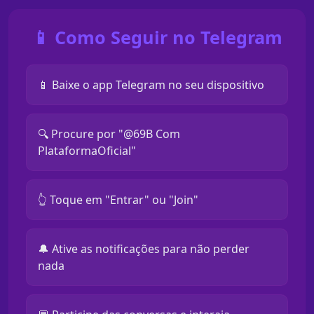
📱 Como Seguir no Telegram
📱 Baixe o app Telegram no seu dispositivo
🔍 Procure por "@69B Com
PlataformaOficial"
👆 Toque em "Entrar" ou "Join"
🔔 Ative as notificações para não perder
nada