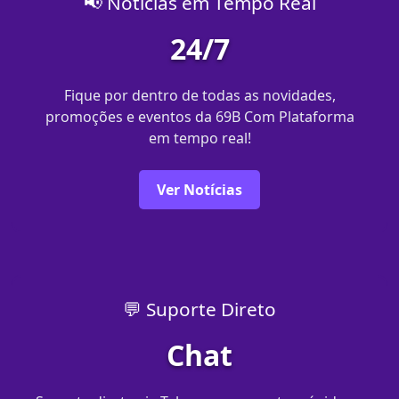
📢 Notícias em Tempo Real
24/7
Fique por dentro de todas as novidades,
promoções e eventos da 69B Com Plataforma
em tempo real!
Ver Notícias
💬 Suporte Direto
Chat