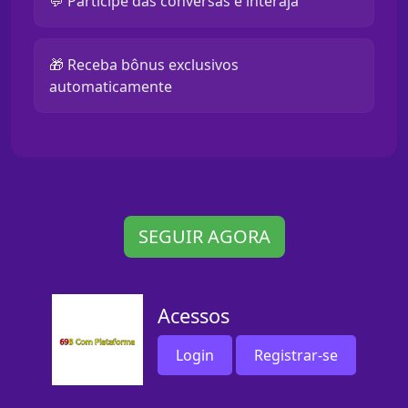
💬 Participe das conversas e interaja
🎁 Receba bônus exclusivos
automaticamente
SEGUIR AGORA
Acessos
Login
Registrar-se