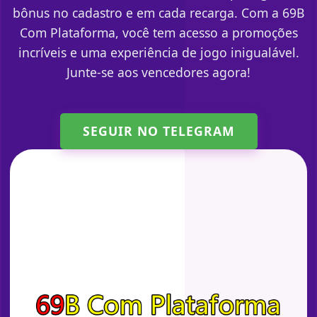
bônus no cadastro e em cada recarga. Com a 69B
Com Plataforma, você tem acesso a promoções
incríveis e uma experiência de jogo inigualável.
Junte-se aos vencedores agora!
SEGUIR NO TELEGRAM